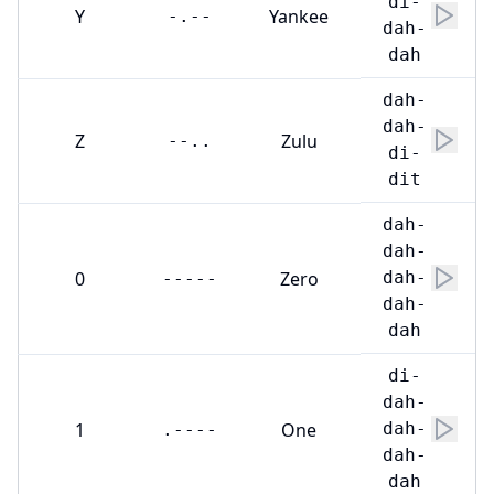
di-
Y
Yankee
-.--
dah-
dah
dah-
dah-
Z
Zulu
--..
di-
dit
dah-
dah-
0
Zero
dah-
-----
dah-
dah
di-
dah-
1
One
dah-
.----
dah-
dah