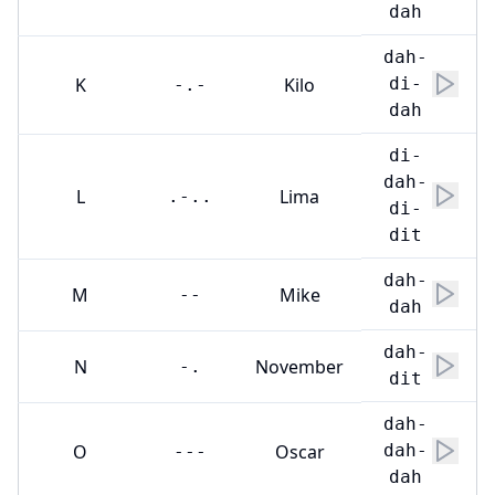
dah
dah-
K
Kilo
di-
-.-
dah
di-
dah-
L
Lima
.-..
di-
dit
dah-
M
Mike
--
dah
dah-
N
November
-.
dit
dah-
O
Oscar
dah-
---
dah