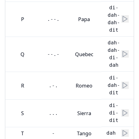
di-
dah-
P
Papa
.--.
dah-
dit
dah-
dah-
Q
Quebec
--.-
di-
dah
di-
R
Romeo
dah-
.-.
dit
di-
S
Sierra
di-
...
dit
T
Tango
dah
-