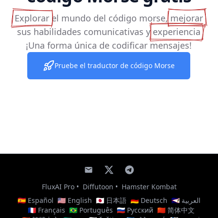
Explorar
el mundo del código morse,
mejorar
sus habilidades comunicativas y
experiencia
¡Una forma única de codificar mensajes!
Pruebe el traductor de código Morse
FluxAI Pro
•
Diffutoon
•
Hamster Kombat
🇪🇸 Español
🇺🇸 English
🇯🇵 日本語
🇩🇪 Deutsch
🇸🇦 العربية
🇫🇷 Français
🇧🇷 Português
🇷🇺 Русский
🇨🇳 简体中文