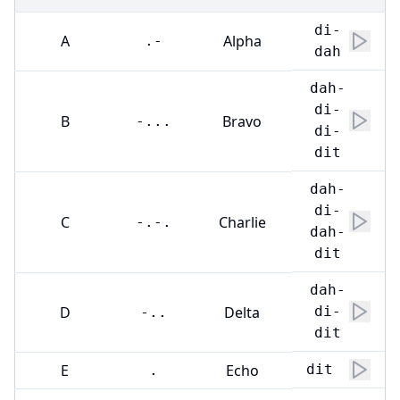
di-
A
Alpha
.-
dah
dah-
di-
B
Bravo
-...
di-
dit
dah-
di-
C
Charlie
-.-.
dah-
dit
dah-
D
Delta
di-
-..
dit
E
Echo
dit
.