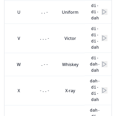
di-
U
Uniform
di-
..-
dah
di-
di-
V
Victor
...-
di-
dah
di-
W
Whiskey
dah-
.--
dah
dah-
di-
X
X-ray
-..-
di-
dah
dah-