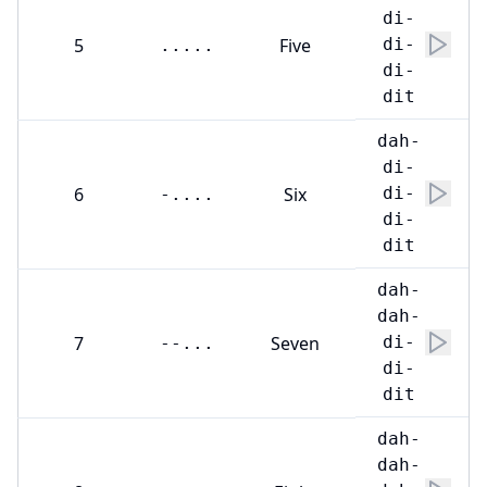
di-
5
Five
di-
.....
di-
dit
dah-
di-
6
Six
di-
-....
di-
dit
dah-
dah-
7
Seven
di-
--...
di-
dit
dah-
dah-