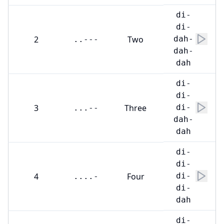
di-
di-
2
Two
dah-
..---
dah-
dah
di-
di-
3
Three
di-
...--
dah-
dah
di-
di-
4
Four
di-
....-
di-
dah
di-