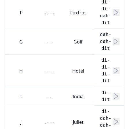
di-
di-
F
Foxtrot
..-.
dah-
dit
dah-
G
Golf
dah-
--.
dit
di-
di-
H
Hotel
....
di-
dit
di-
I
India
..
dit
di-
dah-
J
Juliet
.---
dah-