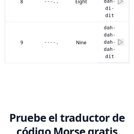
8
Eight
dah-
---..
di-
dit
dah-
dah-
9
Nine
dah-
----.
dah-
dit
Pruebe el traductor de
código Morse gratis