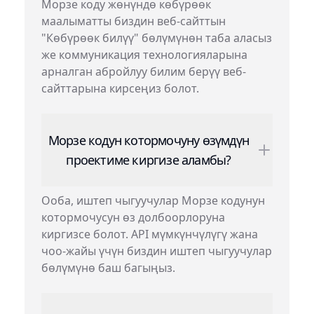
Морзе коду жөнүндө көбүрөөк
маалыматты биздин веб-сайттын
"Көбүрөөк билүү" бөлүмүнөн таба аласыз
же коммуникация технологияларына
арналган абройлуу билим берүү веб-
сайттарына кирсеңиз болот.
Морзе кодун котормочуну өзүмдүн
проектиме киргизе аламбы?
Ооба, иштеп чыгуучулар Морзе кодунун
котормочусун өз долбоорлоруна
киргизсе болот. API мүмкүнчүлүгү жана
чоо-жайы үчүн биздин иштеп чыгуучулар
бөлүмүнө баш багыңыз.