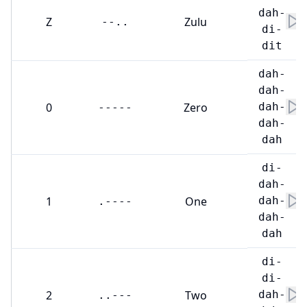
dah-
Z
Zulu
--..
di-
dit
dah-
dah-
0
Zero
dah-
-----
dah-
dah
di-
dah-
1
One
dah-
.----
dah-
dah
di-
di-
2
Two
dah-
..---