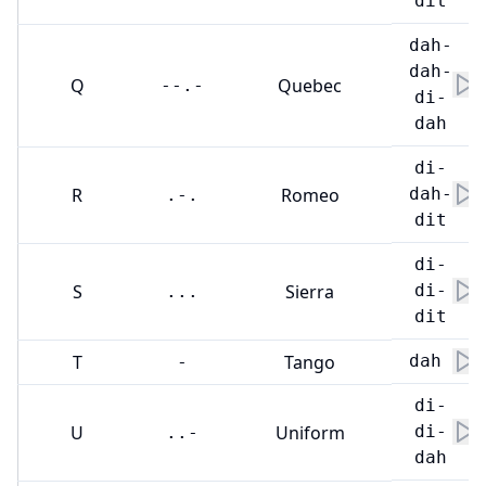
dit
dah-
dah-
Q
Quebec
--.-
di-
dah
di-
R
Romeo
dah-
.-.
dit
di-
S
Sierra
di-
...
dit
T
Tango
dah
-
di-
U
Uniform
di-
..-
dah