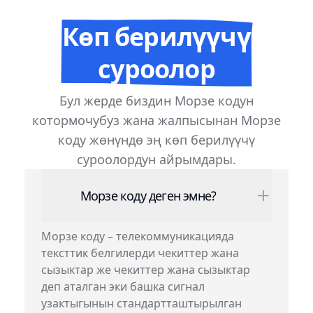
Көп берилүүчү
суроолор
Бул жерде биздин Морзе кодун
котормочубуз жана жалпысынан Морзе
коду жөнүндө эң көп берилүүчү
суроолордун айрымдары.
Морзе коду деген эмне?
Морзе коду – телекоммуникацияда
тексттик белгилерди чекиттер жана
сызыктар же чекиттер жана сызыктар
деп аталган эки башка сигнал
узактыгынын стандартташтырылган