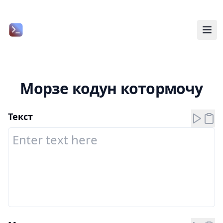
Морзе кодун котормочу
Текст