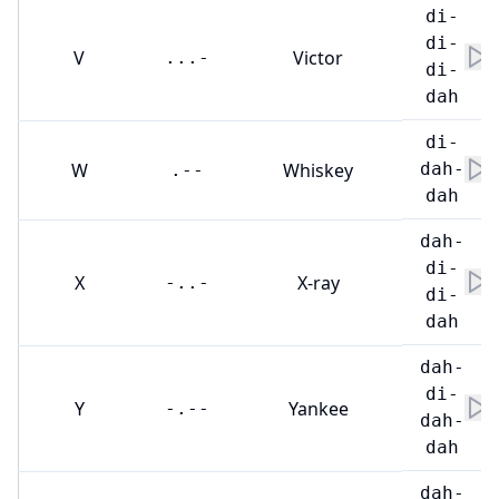
di-
di-
V
Victor
...-
di-
dah
di-
W
Whiskey
dah-
.--
dah
dah-
di-
X
X-ray
-..-
di-
dah
dah-
di-
Y
Yankee
-.--
dah-
dah
dah-