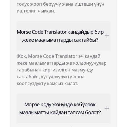
толук жооп берүүчү жана иштеши үчүн
иштелип чыккан.
Morse Code Translator кандайдыр бир
жеке маалыматтарды сактайбы?
Жок, Morse Code Translator эч кандай
жеке маалыматтарды же колдонуучулар
тарабынан киргизилген мазмунду
сактабайт, купуялуулукту жана
коопсуздукту камсыз кылат.
Морзе коду жөнүндө көбүрөөк
маалыматты кайдан тапсам болот?