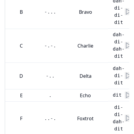
dah-
di-
B
Bravo
-...
di-
dit
dah-
di-
C
Charlie
-.-.
dah-
dit
dah-
D
Delta
di-
-..
dit
E
Echo
dit
.
di-
di-
F
Foxtrot
..-.
dah-
dit