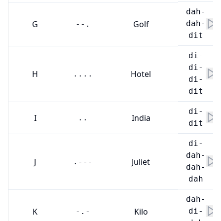
dah-
G
Golf
dah-
--.
dit
di-
di-
H
Hotel
....
di-
dit
di-
I
India
..
dit
di-
dah-
J
Juliet
.---
dah-
dah
dah-
K
Kilo
di-
-.-