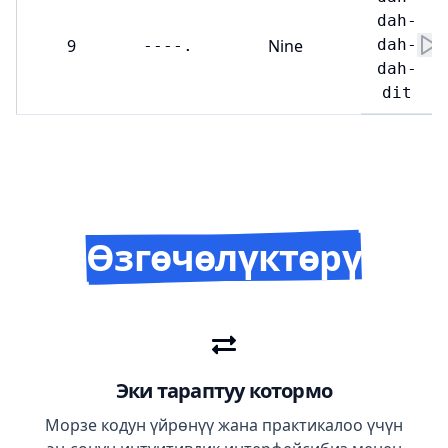
dah-
9
Nine
dah-
----.
dah-
dit
Өзгөчөлүктөрү
Эки тараптуу котормо
Морзе кодун үйрөнүү жана практикалоо үчүн