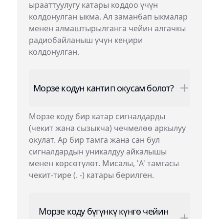
ырааттуулугу катары коддоо үчүн
колдонулган ыкма. Ал заманбап ыкмалар
менен алмаштырылганга чейин алгачкы
радиобайланыш үчүн кеңири
колдонулган.
Морзе кодун кантип окусам болот?
Морзе коду бир катар сигналдарды
(чекит жана сызыкча) чечмелөө аркылуу
окулат. Ар бир тамга жана сан бул
сигналдардын уникалдуу айкалышы
менен көрсөтүлөт. Мисалы, 'A' тамгасы
чекит-тире (. -) катары берилген.
Морзе коду бүгүнкү күнгө чейин