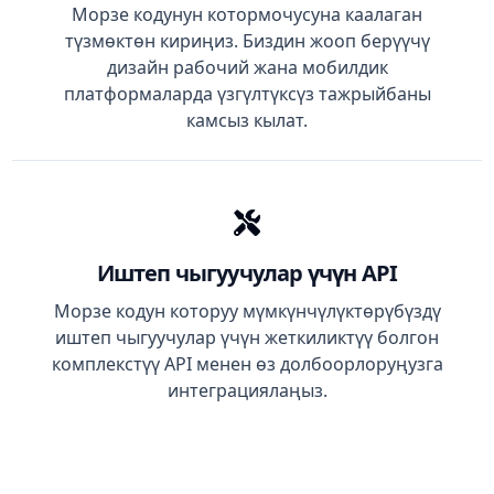
Морзе кодунун котормочусуна каалаган
түзмөктөн кириңиз. Биздин жооп берүүчү
дизайн рабочий жана мобилдик
платформаларда үзгүлтүксүз тажрыйбаны
камсыз кылат.
Иштеп чыгуучулар үчүн API
Морзе кодун которуу мүмкүнчүлүктөрүбүздү
иштеп чыгуучулар үчүн жеткиликтүү болгон
комплекстүү API менен өз долбоорлоруңузга
интеграциялаңыз.