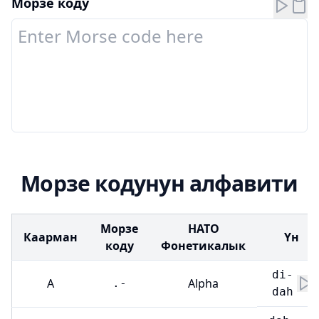
Морзе коду
Морзе кодунун алфавити
Морзе
НАТО
Каарман
Үн
коду
Фонетикалык
di-
A
Alpha
.-
dah