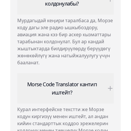
колдонулабы?
Мурдагыдай кеңири таралбаса да, Морзе
коду дагы эле радио ышкыбоздору,
авиация жана кээ бир аскер кызматтары
тарабынан колдонулат. Бул ар кандай
жыштыктарда билдирүүлөрдү берүүдөгү
жөнөкөйлүгү жана натыйжалуулугу үчүн
бааланат.
Morse Code Translator кантип
иштейт?
Курал интерфейске текстти же Морзе
кодун киргизүү менен иштейт, ал андан
кийин стандарттык коддоо эрежелерин
колдонуу менен тиешелүү Морзе кодун