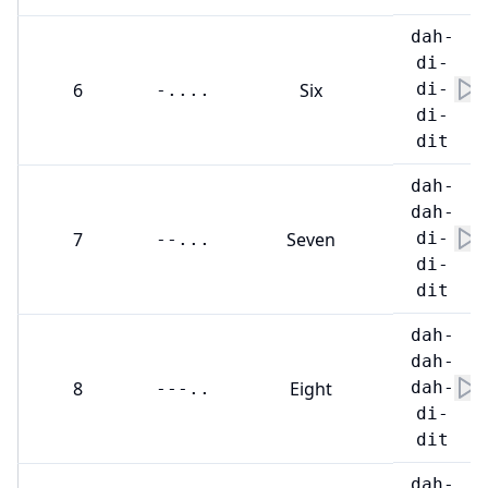
dah-
di-
6
Six
di-
-....
di-
dit
dah-
dah-
7
Seven
di-
--...
di-
dit
dah-
dah-
8
Eight
dah-
---..
di-
dit
dah-