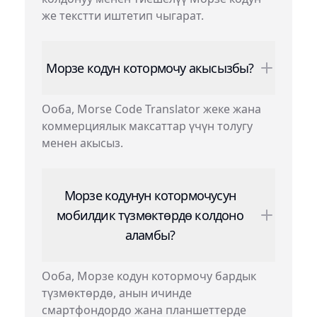
же текстти иштетип чыгарат.
Морзе кодун котормочу акысызбы?
Ооба, Morse Code Translator жеке жана
коммерциялык максаттар үчүн толугу
менен акысыз.
Морзе кодунун котормочусун
мобилдик түзмөктөрдө колдоно
аламбы?
Ооба, Морзе кодун котормочу бардык
түзмөктөрдө, анын ичинде
смартфондордо жана планшеттерде