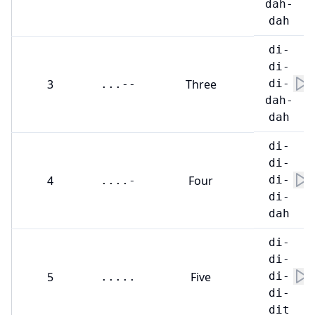
dah-
dah
di-
di-
3
Three
di-
...--
dah-
dah
di-
di-
4
Four
di-
....-
di-
dah
di-
di-
5
Five
di-
.....
di-
dit