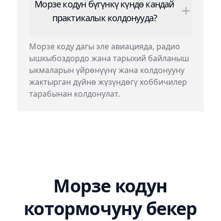
Морзе кодун бүгүнкү күндө кандай
практикалык колдонууда?
Морзе коду дагы эле авиацияда, радио
ышкыбоздордо жана тарыхий байланыш
ыкмаларын үйрөнүүнү жана колдонууну
жактырган дүйнө жүзүндөгү хоббичилер
тарабынан колдонулат.
Морзе кодун
котормочуну бекер