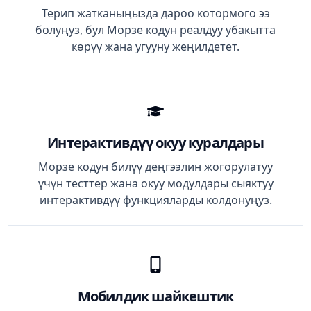
Терип жатканыңызда дароо котормого ээ
болуңуз, бул Морзе кодун реалдуу убакытта
көрүү жана угууну жеңилдетет.
Интерактивдүү окуу куралдары
Морзе кодун билүү деңгээлин жогорулатуу
үчүн тесттер жана окуу модулдары сыяктуу
интерактивдүү функцияларды колдонуңуз.
Мобилдик шайкештик