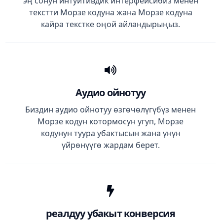
эң сонун интуитивдик интерфейсибиз менен
текстти Морзе кодуна жана Морзе кодуна
кайра текстке оңой айландырыңыз.
Аудио ойнотуу
Биздин аудио ойнотуу өзгөчөлүгүбүз менен
Морзе кодун котормосун угуп, Морзе
кодунун туура убактысын жана үнүн
үйрөнүүгө жардам берет.
реалдуу убакыт конверсия