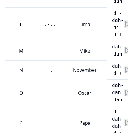
dah
di-
dah-
L
Lima
.-..
di-
dit
dah-
M
Mike
--
dah
dah-
N
November
-.
dit
dah-
O
Oscar
dah-
---
dah
di-
dah-
P
Papa
.--.
dah-