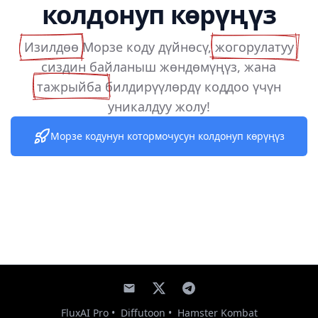
колдонуп көрүңүз
Изилдөө
Морзе коду дүйнөсү,
жогорулатуу
сиздин байланыш жөндөмүңүз, жана
тажрыйба
билдирүүлөрдү коддоо үчүн
уникалдуу жолу!
Морзе кодунун котормочусун колдонуп көрүңүз
FluxAI Pro
•
Diffutoon
•
Hamster Kombat