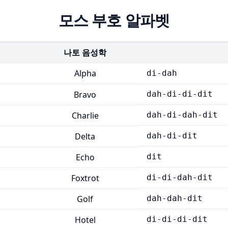
모스 부호 알파벳
나토 음성학
Alpha
di-dah
Bravo
dah-di-di-dit
Charlie
dah-di-dah-dit
Delta
dah-di-dit
Echo
dit
Foxtrot
di-di-dah-dit
Golf
dah-dah-dit
Hotel
di-di-di-dit