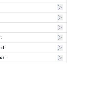
t
it
dit