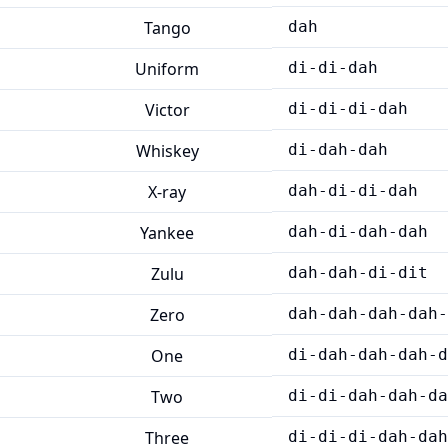
Tango
dah
Uniform
di-di-dah
Victor
di-di-di-dah
Whiskey
di-dah-dah
X-ray
dah-di-di-dah
Yankee
dah-di-dah-dah
Zulu
dah-dah-di-dit
Zero
dah-dah-dah-dah-
One
di-dah-dah-dah-d
Two
di-di-dah-dah-da
Three
di-di-di-dah-dah