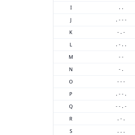
I
..
J
.---
K
-.-
L
.-..
M
--
N
-.
O
---
P
.--.
Q
--.-
R
.-.
S
...