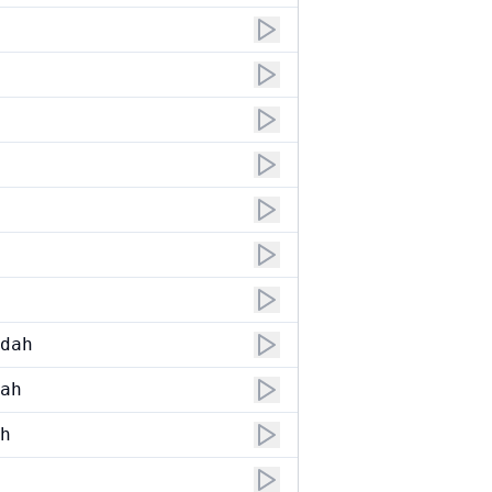
dah
ah
h