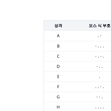
성격
모스 식 부호
A
.-
B
-...
C
-.-.
D
-..
E
.
F
..-.
G
--.
H
....