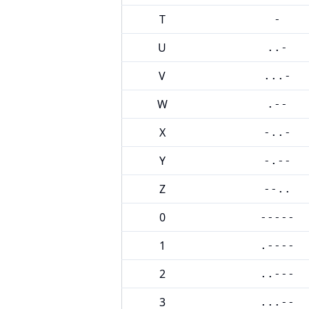
T
-
U
..-
V
...-
W
.--
X
-..-
Y
-.--
Z
--..
0
-----
1
.----
2
..---
3
...--